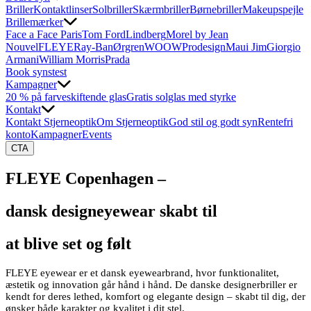
Briller
Kontaktlinser
Solbriller
Skærmbriller
Børnebriller
Makeupspejle
Brillemærker
Face a Face Paris
Tom Ford
Lindberg
Morel by Jean
Nouvel
FLEYE
Ray-Ban
Ørgren
WOOW
Prodesign
Maui Jim
Giorgio
Armani
William Morris
Prada
Book synstest
Kampagner
20 % på farveskiftende glas
Gratis solglas med styrke
Kontakt
Kontakt Stjerneoptik
Om Stjerneoptik
God stil og godt syn
Rentefri
konto
Kampagner
Events
CTA
FLEYE Copenhagen –
dansk designeyewear skabt til
at blive set og følt
FLEYE eyewear er et dansk eyewearbrand, hvor funktionalitet,
æstetik og innovation går hånd i hånd. De danske designerbriller er
kendt for deres lethed, komfort og elegante design – skabt til dig, der
ønsker både karakter og kvalitet i dit stel.