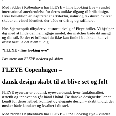
Med rødder i København har FLEYE – Fine Looking Eye - vundet
international anerkendelse for deres unikke tilgang til brilledesign.
Hver kollektion er inspireret af arkitektur, natur og teksturer, hvilket
skaber en visuel identitet, der både er dristig og raffineret.
Hos Stjerneoptik tilbyder vi et stort udvalg af Fleye briller. Vi hjælper
dig med at finde den helt rigtige model, der matcher både dit ansigt
og din stil. Er der et brillestel du ikke kan finde i butikken, kan vi
oftest bestille det hjem til dig.
"FLEYE - fine looking eye"
Læs mere om FLEYE nederst på siden
FLEYE Copenhagen –
dansk design skabt til at blive set og følt
FLEYE eyewear er et dansk eyewearbrand, hvor funktionalitet,
æstetik og innovation går hånd i hånd. De danske designerbriller er
kendt for deres lethed, komfort og elegante design – skabt til dig, der
ønsker både karakter og kvalitet i dit stel.
Med rødder i København har FLEYE – Fine Looking Eye - vundet