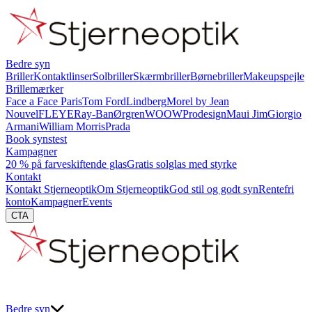
Bedre syn
Briller
Kontaktlinser
Solbriller
Skærmbriller
Børnebriller
Makeupspejle
Brillemærker
Face a Face Paris
Tom Ford
Lindberg
Morel by Jean
Nouvel
FLEYE
Ray-Ban
Ørgren
WOOW
Prodesign
Maui Jim
Giorgio
Armani
William Morris
Prada
Book synstest
Kampagner
20 % på farveskiftende glas
Gratis solglas med styrke
Kontakt
Kontakt Stjerneoptik
Om Stjerneoptik
God stil og godt syn
Rentefri
konto
Kampagner
Events
CTA
Bedre syn