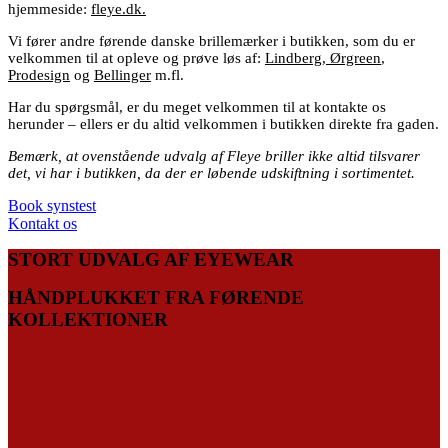
hjemmeside:
fleye.dk
.
Vi fører andre førende danske brillemærker i butikken, som du er
velkommen til at opleve og prøve løs af:
Lindberg
,
Ørgreen
,
Prodesign
og
Bellinger
m.fl.
Har du spørgsmål, er du meget velkommen til at kontakte os
herunder – ellers er du altid velkommen i butikken direkte fra gaden.
Bemærk, at ovenstående udvalg af Fleye briller ikke altid tilsvarer
det, vi har i butikken, da der er løbende udskiftning i sortimentet.
Book synstest
Kontakt os
STORT UDVALG AF EYEWEAR
HÅNDPLUKKET FRA FØRENDE
KOLLEKTIONER