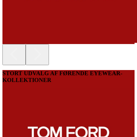
STORT UDVALG AF FØRENDE EYEWEAR-
KOLLEKTIONER