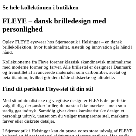
Se hele kollektionen i butikken
FLEYE – dansk brilledesign med
personlighed
Oplev FLEYE eyewear hos Stjerneoptik i Helsingør – en dansk
brillekollektion, hvor funktionalitet, æstetik og innovation går hånd i
hånd.
Kollektionerne fra Fleye forener klassisk skandinavisk minimalisme
med moderne former og farver. Alle
brillestel
er designet i Danmark
og fremstillet af avancerede materialer som carbonfiber, acetat og
beta-titanium, hvilket gør dem både slidstærke og ultralette.
Find dit perfekte Fleye-stel til din stil
Med sit minimalistiske og vægtløse design er FLEYE det perfekte
valg til dig, der ønsker briller, du næsten ikke mærker – men som
stadig gør indtryk. Samtidig giver deres karakteristiske design et
personligt udtryk, uanset om du vælger transparente stel, markante
farver eller diskrete detaljer.
I Stjerneoptik i Helsingør kan du prøve vores store udvalg af FLEYE