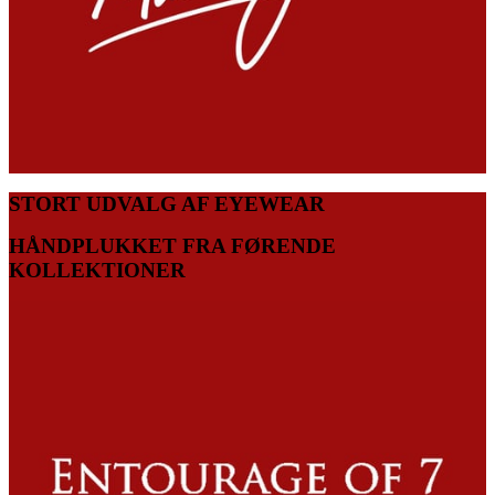
STORT UDVALG AF EYEWEAR
HÅNDPLUKKET FRA FØRENDE
KOLLEKTIONER