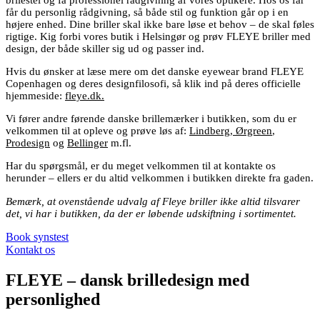
brilestel og få professionel rådgivning af vores optikere. Hos os får
får du personlig rådgivning, så både stil og funktion går op i en
højere enhed. Dine briller skal ikke bare løse et behov – de skal føles
rigtige. Kig forbi vores butik i Helsingør og prøv FLEYE briller med
design, der både skiller sig ud og passer ind.
Hvis du ønsker at læse mere om det danske eyewear brand FLEYE
Copenhagen og deres designfilosofi, så klik ind på deres officielle
hjemmeside:
fleye.dk
.
Vi fører andre førende danske brillemærker i butikken, som du er
velkommen til at opleve og prøve løs af:
Lindberg
,
Ørgreen
,
Prodesign
og
Bellinger
m.fl.
Har du spørgsmål, er du meget velkommen til at kontakte os
herunder – ellers er du altid velkommen i butikken direkte fra gaden.
Bemærk, at ovenstående udvalg af Fleye briller ikke altid tilsvarer
det, vi har i butikken, da der er løbende udskiftning i sortimentet.
Book synstest
Kontakt os
FLEYE – dansk brilledesign med
personlighed