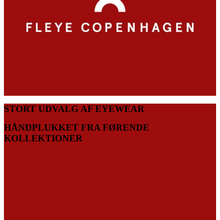
STORT UDVALG AF EYEWEAR
HÅNDPLUKKET FRA FØRENDE
KOLLEKTIONER