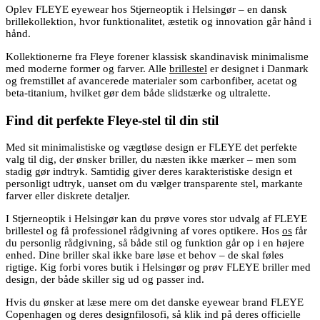
Oplev FLEYE eyewear hos Stjerneoptik i Helsingør – en dansk
brillekollektion, hvor funktionalitet, æstetik og innovation går hånd i
hånd.
Kollektionerne fra Fleye forener klassisk skandinavisk minimalisme
med moderne former og farver. Alle
brillestel
er designet i Danmark
og fremstillet af avancerede materialer som carbonfiber, acetat og
beta-titanium, hvilket gør dem både slidstærke og ultralette.
Find dit perfekte Fleye-stel til din stil
Med sit minimalistiske og vægtløse design er FLEYE det perfekte
valg til dig, der ønsker briller, du næsten ikke mærker – men som
stadig gør indtryk. Samtidig giver deres karakteristiske design et
personligt udtryk, uanset om du vælger transparente stel, markante
farver eller diskrete detaljer.
I Stjerneoptik i Helsingør kan du prøve vores stor udvalg af FLEYE
brillestel og få professionel rådgivning af vores optikere. Hos
os
får
du personlig rådgivning, så både stil og funktion går op i en højere
enhed. Dine briller skal ikke bare løse et behov – de skal føles
rigtige. Kig forbi vores butik i Helsingør og prøv FLEYE briller med
design, der både skiller sig ud og passer ind.
Hvis du ønsker at læse mere om det danske eyewear brand FLEYE
Copenhagen og deres designfilosofi, så klik ind på deres officielle