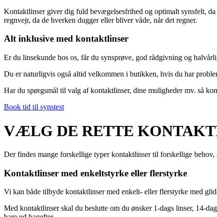
Kontaktlinser giver dig fuld bevægelsesfrihed og optimalt synsfelt, da du
regnvejr, da de hverken dugger eller bliver våde, når det regner.
Alt inklusive med kontaktlinser
Er du linsekunde hos os, får du synsprøve, god rådgivning og halvårlig
Du er naturligvis også altid velkommen i butikken, hvis du har problem
Har du spørgsmål til valg af kontaktlinser, dine muligheder mv. så kont
Book tid til synstest
VÆLG DE RETTE KONTAKTL
Der findes mange forskellige typer kontaktlinser til forskellige behov, 
Kontaktlinser med enkeltstyrke eller flerstyrke
Vi kan både tilbyde kontaktlinser med enkelt- eller flerstyrke med gli
Med kontaktlinser skal du beslutte om du ønsker 1-dags linser, 14-dages
bare ud bagefter.