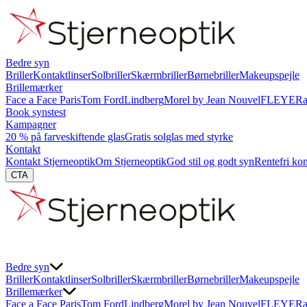
Bedre syn
Briller
Kontaktlinser
Solbriller
Skærmbriller
Børnebriller
Makeupspejle
Brillemærker
Face a Face Paris
Tom Ford
Lindberg
Morel by Jean Nouvel
FLEYE
Ra
Book synstest
Kampagner
20 % på farveskiftende glas
Gratis solglas med styrke
Kontakt
Kontakt Stjerneoptik
Om Stjerneoptik
God stil og godt syn
Rentefri ko
CTA
Bedre syn
Briller
Kontaktlinser
Solbriller
Skærmbriller
Børnebriller
Makeupspejle
Brillemærker
Face a Face Paris
Tom Ford
Lindberg
Morel by Jean Nouvel
FLEYE
Ra