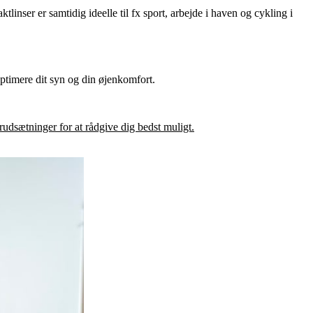
tlinser er samtidig ideelle til fx sport, arbejde i haven og cykling i
optimere dit syn og din øjenkomfort.
forudsætninger for at rådgive dig bedst muligt.