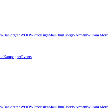
y-Ban
Ørgren
WOOW
Prodesign
Maui Jim
Giorgio Armani
William Morr
nto
Kampagner
Events
y-Ban
Ørgren
WOOW
Prodesign
Maui Jim
Giorgio Armani
William Morr