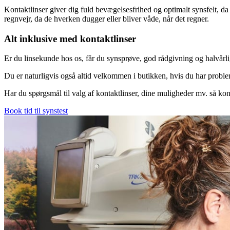
Kontaktlinser giver dig fuld bevægelsesfrihed og optimalt synsfelt, da du
regnvejr, da de hverken dugger eller bliver våde, når det regner.
Alt inklusive med kontaktlinser
Er du linsekunde hos os, får du synsprøve, god rådgivning og halvårlig
Du er naturligvis også altid velkommen i butikken, hvis du har problem
Har du spørgsmål til valg af kontaktlinser, dine muligheder mv. så kont
Book tid til synstest