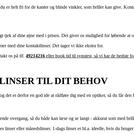
 er helt fri for de kanter og blinde vinkler, som briller kan give. Kontak
t tjek af dine øjne med i prisen. Det giver os mulighed for løbende at 
er med dine kontaktlinser. Det tager vi ikke ekstra for.
akt os på tlf.
49214216
eller book tid til synstest, så vi har de bedste 
INSER TIL DIT BEHOV
og det er derfor en god ide at rådføre dig med en optiker, så du får den 
dende overgang, så du både kan læse og se langt - akkurat som med brille
 linser eller månedslinser. 1-dags linser er bl.a. ideelle, hvis du bruge