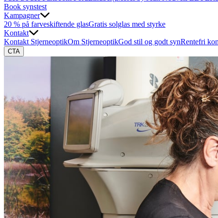
Book synstest
Kampagner
20 % på farveskiftende glas
Gratis solglas med styrke
Kontakt
Kontakt Stjerneoptik
Om Stjerneoptik
God stil og godt syn
Rentefri ko
CTA