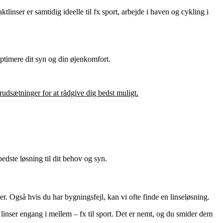
tlinser er samtidig ideelle til fx sport, arbejde i haven og cykling i
optimere dit syn og din øjenkomfort.
forudsætninger for at rådgive dig bedst muligt.
bedste løsning til dit behov og syn.
r. Også hvis du har bygningsfejl, kan vi ofte finde en linseløsning.
r linser engang i mellem – fx til sport. Det er nemt, og du smider dem