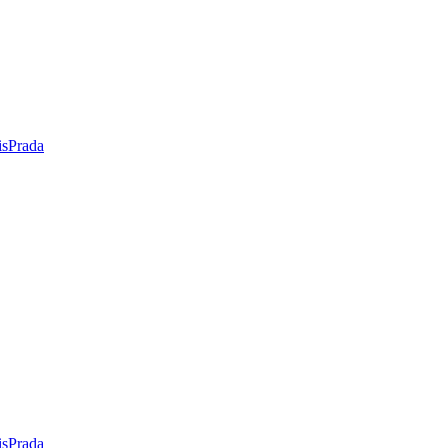
is
Prada
is
Prada