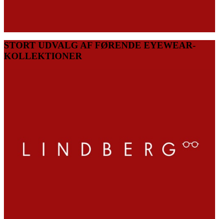
STORT UDVALG AF FØRENDE EYEWEAR-
KOLLEKTIONER