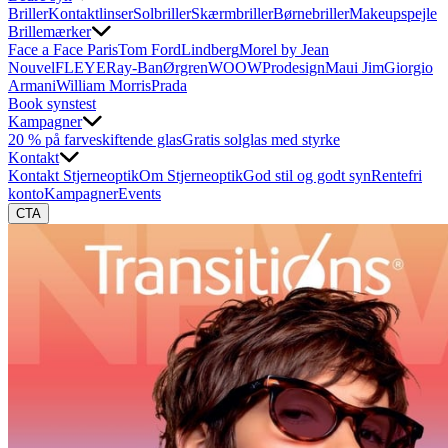
Briller
Kontaktlinser
Solbriller
Skærmbriller
Børnebriller
Makeupspejle
Brillemærker
Face a Face Paris
Tom Ford
Lindberg
Morel by Jean
Nouvel
FLEYE
Ray-Ban
Ørgren
WOOW
Prodesign
Maui Jim
Giorgio
Armani
William Morris
Prada
Book synstest
Kampagner
20 % på farveskiftende glas
Gratis solglas med styrke
Kontakt
Kontakt Stjerneoptik
Om Stjerneoptik
God stil og godt syn
Rentefri
konto
Kampagner
Events
CTA