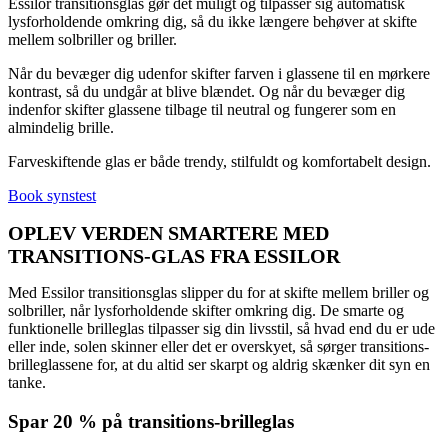
Essilor transitionsglas gør det muligt og tilpasser sig automatisk
lysforholdende omkring dig, så du ikke længere behøver at skifte
mellem solbriller og briller.
Når du bevæger dig udenfor skifter farven i glassene til en mørkere
kontrast, så du undgår at blive blændet. Og når du bevæger dig
indenfor skifter glassene tilbage til neutral og fungerer som en
almindelig brille.
Farveskiftende glas er både trendy, stilfuldt og komfortabelt design.
Book synstest
OPLEV VERDEN SMARTERE MED
TRANSITIONS-GLAS FRA ESSILOR
Med Essilor transitionsglas slipper du for at skifte mellem briller og
solbriller, når lysforholdende skifter omkring dig. De smarte og
funktionelle brilleglas tilpasser sig din livsstil, så hvad end du er ude
eller inde, solen skinner eller det er overskyet, så sørger transitions-
brilleglassene for, at du altid ser skarpt og aldrig skænker dit syn en
tanke.
Spar 20 % på transitions-brilleglas