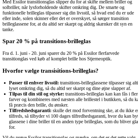
Med Essilor transitionsglas slipper du for at skifte mellem briller og
solbriller, når lysforholdende skifter omkring dig. De smarte og
funktionelle brilleglas tilpasser sig din livsstil, så hvad end du er ude
eller inde, solen skinner eller det er overskyet, så sørger transition
brilleglassene for, at du altid ser skarpt og aldrig skænker dit syn en
tanke.
Spar 20 % på transitions-brilleglas
Fra d. 1. juni - 20. juni sparer du 20 % på Essilor flerfarvede
transitionglas ved køb af komplet brille hos Stjerneoptik.
Hvorfor vælge transisitions-brilleglas?
Passer til enhver livsstil: 
transitions-brilleglassene tilpasser sig alti
lyset omkring dig, så du altid ser skarpt og dine øjne slapper af.
Tilpas til din stil og styrke:
 transitions-brilleglas kan kan fås i fler
farver og kombineres med næsten alle brillestel i butikken, så du ka
få præcis den brille, du ønsker.
Tilfredshedsgaranti:
 skulle det mod forventning ske, at du ikke er
tilfreds, så tilbyder vi 100 dages tilfredhedsgaranti, hvor du kan byt
glassene i dine briller til en anden type brilleglas, som du bliver gla
for.
Vil du prøve Essilor transitionglas og mærke, om det er det rette valg