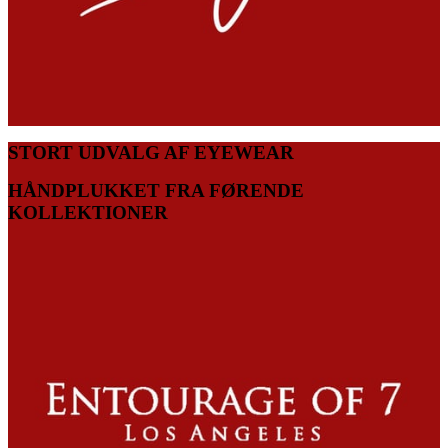
STORT UDVALG AF EYEWEAR
HÅNDPLUKKET FRA FØRENDE
KOLLEKTIONER