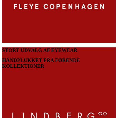
STORT UDVALG AF EYEWEAR
HÅNDPLUKKET FRA FØRENDE
KOLLEKTIONER