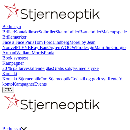
Bedre syn
Briller
Kontaktlinser
Solbriller
Skærmbriller
Børnebriller
Makeupspejle
Brillemærker
Face a Face Paris
Tom Ford
Lindberg
Morel by Jean
Nouvel
FLEYE
Ray-Ban
Ørgren
WOOW
Prodesign
Maui Jim
Giorgio
Armani
William Morris
Prada
Book synstest
Kampagner
20 % på farveskiftende glas
Gratis solglas med styrke
Kontakt
Kontakt Stjerneoptik
Om Stjerneoptik
God stil og godt syn
Rentefri
konto
Kampagner
Events
CTA
Bedre syn