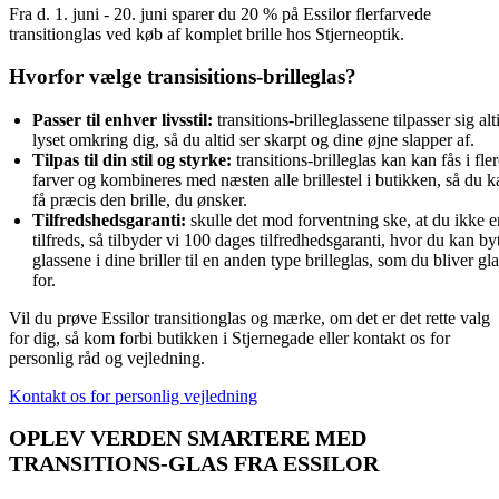
Fra d. 1. juni - 20. juni sparer du 20 % på Essilor flerfarvede
transitionglas ved køb af komplet brille hos Stjerneoptik.
Hvorfor vælge transisitions-brilleglas?
Passer til enhver livsstil: 
transitions-brilleglassene tilpasser sig alti
lyset omkring dig, så du altid ser skarpt og dine øjne slapper af.
Tilpas til din stil og styrke:
 transitions-brilleglas kan kan fås i fler
farver og kombineres med næsten alle brillestel i butikken, så du ka
få præcis den brille, du ønsker.
Tilfredshedsgaranti:
 skulle det mod forventning ske, at du ikke er
tilfreds, så tilbyder vi 100 dages tilfredhedsgaranti, hvor du kan byt
glassene i dine briller til en anden type brilleglas, som du bliver gla
for.
Vil du prøve Essilor transitionglas og mærke, om det er det rette valg
for dig, så kom forbi butikken i Stjernegade eller kontakt os for
personlig råd og vejledning.
Kontakt os for personlig vejledning
OPLEV VERDEN SMARTERE MED
TRANSITIONS-GLAS FRA ESSILOR