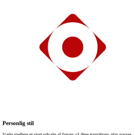
Personlig stil
Vælg mellem et stort udvalg af farver, så dine transitions-glas passer